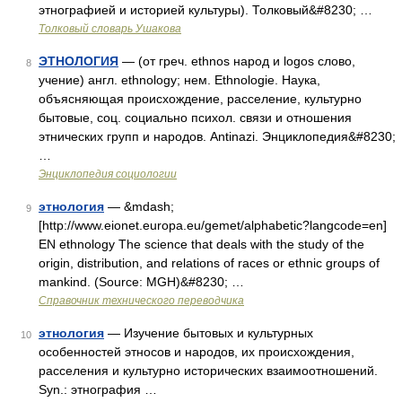
этнографией и историей культуры). Толковый&#8230; …
Толковый словарь Ушакова
ЭТНОЛОГИЯ
— (от греч. ethnos народ и logos слово,
8
учение) англ. ethnology; нем. Ethnologie. Наука,
объясняющая происхождение, расселение, культурно
бытовые, соц. социально психол. связи и отношения
этнических групп и народов. Antinazi. Энциклопедия&#8230;
…
Энциклопедия социологии
этнология
— &mdash;
9
[http://www.eionet.europa.eu/gemet/alphabetic?langcode=en]
EN ethnology The science that deals with the study of the
origin, distribution, and relations of races or ethnic groups of
mankind. (Source: MGH)&#8230; …
Справочник технического переводчика
этнология
— Изучение бытовых и культурных
10
особенностей этносов и народов, их происхождения,
расселения и культурно исторических взаимоотношений.
Syn.: этнография …