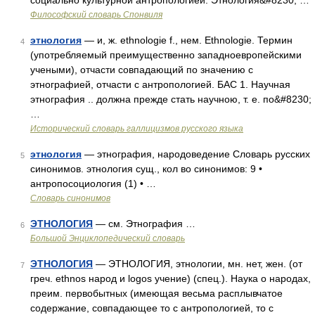
социально культурной антропологией. Этнология&#8230; …
Философский словарь Спонвиля
этнология
— и, ж. ethnologie f., нем. Ethnologie. Термин
4
(употребляемый преимущественно западноевропейскими
учеными), отчасти совпадающий по значению с
этнографией, отчасти с антропологией. БАС 1. Научная
этнография .. должна прежде стать научною, т. е. по&#8230;
…
Исторический словарь галлицизмов русского языка
этнология
— этнография, народоведение Словарь русских
5
синонимов. этнология сущ., кол во синонимов: 9 •
антропосоциология (1) • …
Словарь синонимов
ЭТНОЛОГИЯ
— см. Этнография …
6
Большой Энциклопедический словарь
ЭТНОЛОГИЯ
— ЭТНОЛОГИЯ, этнологии, мн. нет, жен. (от
7
греч. ethnos народ и logos учение) (спец.). Наука о народах,
преим. первобытных (имеющая весьма расплывчатое
содержание, совпадающее то с антропологией, то с