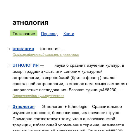
этнология
Толкование
Перевод
Книги
этнология
— этнология …
1
Орфографический словарь-справочник
ЭТНОЛОГИЯ
— наука о сравнит, изучении культур, в
2
амер. традиции часть или синоним культурной
антропологии, в европейской (брит. и франц.) аналог
социальной антропологии, в странах нем. языка самостоят.
направление исследования. Базовая единица&#8230; …
Энциклопедия культурологии
Этнология
— Этнология ♦ Ethnologie Сравнительное
3
изучение этносов и, более широко, человеческих групп.
Примерно соответствует тому, что в англосаксонской
традиции, избегающей упоминания термина, называется